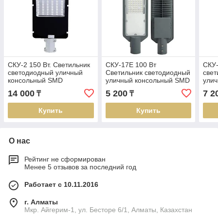
СКУ-2 150 Вт. Светильник
СКУ-17E 100 Вт
СКУ-
светодиодный уличный
Светильник светодиодный
свет
консольный SMD
уличный консольный SMD
улич
14 000
5 200
7 2
₸
₸
Купить
Купить
О нас
Рейтинг не сформирован
Менее 5 отзывов за последний год
Работает с 10.11.2016
г. Алматы
Мкр. Айгерим-1, ул. Бесторе 6/1, Алматы, Казахстан