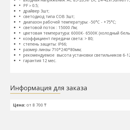
PF＞0.5;
драйвер 3шт;
светодиод типа COB 3шт;
диапазон рабочей температуры: -50°C - +75°C;
световой поток : 15000 Лм;
цветовая температура: 6000К- 6500К (холодный белы
коэффициент передачи света: > 80;
степень защиты: IP66;
размер линзы 710*240*80мм;
рекомендуемое высота установки светильников 6-12
гарантия 12 мес.
Информация для заказа
Цена:
от 8 700 ₸