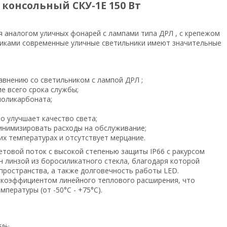
онсольный СКУ-1Е 150 Вт
 аналогом уличных фонарей с лампами типа ДРЛ , с крепежом
никами современные уличные светильники имеют значительные
авнению со светильником с лампой ДРЛ ;
е всего срока службы;
поликарбоната;
о улучшает качество света;
минимизировать расходы на обслуживание;
их температурах и отсутствует мерцание.
товой поток с высокой степенью защиты IP66 с ракурсом
 линзой из боросиликатного стекла, благодаря которой
пространства, а также долговечность работы LED.
 коэффициентом линейного теплового расширения, что
мпературы (от -50°C - +75°C).
75%;