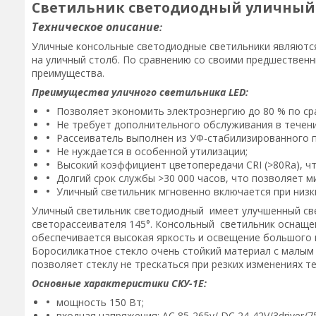
Светильник светодиодный уличный к
Техническое описание
:
Уличные консольные светодиодные светильники являются
на уличный столб. По сравнению со своими предшествен
преимущества.
Преимущества уличного светильника LED:
Позволяет экономить электроэнергию до 80 % по ср
Не требует дополнительного обслуживания в течени
Рассеиватель выполнен из УФ-стабилизированного 
Не нуждается в особенной утилизации;
Высокий коэффициент цветопередачи CRI (>80Ra), чт
Долгий срок службы >30 000 часов, что позволяет 
Уличный светильник мгновенно включается при низк
Уличный светильник светодиодный имеет улучшенный све
светорассеивателя 145°. Консольный светильник оснащен
обеспечивается высокая яркость и освещение большого 
Боросиликатное стекло очень стойкий материал с малым
позволяет стеклу не трескаться при резких изменениях те
Основные характеристики СКУ-1Е:
мощность 150 Вт;
входная напряжения: AC 85-265v/ DC 24-42V/3driver/