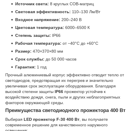
Источник света:
8 круглых COB-матриц
Световая эффективность:
110–130 Лм/Вт
Входное напряжение:
200–240 В
Цветовая температура:
6000–6500 К
Степень защиты:
IP66
Рабочая температура:
от −40°C до +60°C
Размер:
470×370×80 мм
Срок службы:
до 50 000 часов
Гарантия:
1 год
Прочный алюминиевый корпус эффективно отводит тепло от
светодиодов, предотвращая их перегрев и значительно
увеличивая срок эксплуатации оборудования. Благодаря
высокой степени защиты
IP66
прожектор устойчив к
воздействию дождя, снега, пыли и других неблагоприятных
факторов окружающей среды.
Преимущества светодиодного прожектора 400 Вт
Выбирая
LED прожектор F-30 400 Вт
, вы получаете
современное решение для качественного наружного
освещения: