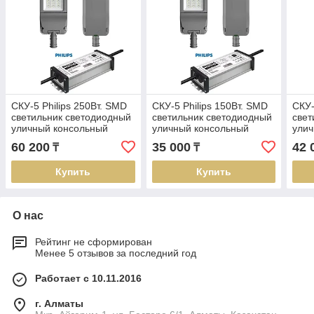
СКУ-5 Philips 250Вт. SMD
СКУ-5 Philips 150Вт. SMD
СКУ-
светильник светодиодный
светильник светодиодный
свет
уличный консольный
уличный консольный
улич
60 200
35 000
42 
₸
₸
Купить
Купить
О нас
Рейтинг не сформирован
Менее 5 отзывов за последний год
Работает с 10.11.2016
г. Алматы