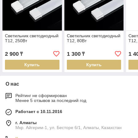
Светильник светодиодный
Светильник светодиодный
Свет
T12, 250Вт
T12, 80Вт
T12,
2 900
1 300
1 4
₸
₸
Купить
Купить
О нас
Рейтинг не сформирован
Менее 5 отзывов за последний год
Работает с 10.11.2016
г. Алматы
Мкр. Айгерим-1, ул. Бесторе 6/1, Алматы, Казахстан