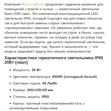
Компания
Best Light.kz
предлагает надежное решение для
помещений с влагой и пылью — герметичный светильник
Баня 20Вт овал. Это компактный влагозащищенный LED-
светильник IP65, который подходит как для новых объектов,
так и для быстрой замены старых светильников с
«прожорливыми» лампами. Он уверенно работает там, где
обычное освещение часто выходит из строя: в банях, саунах,
ванных комнатах, гаражах, на складах и даже на улице под
навесом. Если вы ищете, где купить герметичный светильник,
который выдерживает пар, брызги и запыленность — эта
модель закрывает задачу без лишних компромиссов.
Характеристики герметичного светильника IP65
20Вт (овал)
Мощность:
20 Вт
Цветовая температура:
6500K (холодный белый)
Световая отдача:
90 Лм/Вт
Размер:
265×145×28 мм
Степень защиты:
IP65
Корпус: прочный пластик/алюминий/сталь с
антикоррозийным покрытием