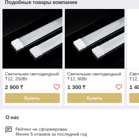
Подобные товары компании
Светильник светодиодный
Светильник светодиодный
Свет
T12, 250Вт
T12, 80Вт
T12,
2 900
1 300
1 4
₸
₸
Купить
Купить
О нас
Рейтинг не сформирован
Менее 5 отзывов за последний год