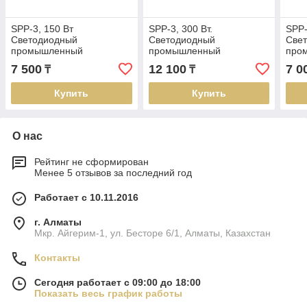
SPP-3, 150 Вт
SPP-3, 300 Вт.
SPP-
Светодиодный
Светодиодный
Све
промышленный
промышленный
про
светильник
светильник
свет
7 500
12 100
7 0
₸
₸
Купить
Купить
О нас
Рейтинг не сформирован
Менее 5 отзывов за последний год
Работает с 10.11.2016
г. Алматы
Мкр. Айгерим-1, ул. Бесторе 6/1, Алматы, Казахстан
Контакты
Сегодня работает с 09:00 до 18:00
Показать весь график работы