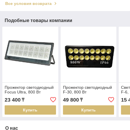
Все условия возврата
Подобные товары компании
Прожектор светодиодный
Прожектор светодиодный
Све
Focus Ultra, 800 Вт
F-30, 800 Вт
F-6,
23 400
49 800
15 
₸
₸
Купить
Купить
О нас