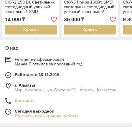
СКУ-2 150 Вт. Светильник
СКУ-5 Philips 150Вт. SMD
СКУ-
светодиодный уличный
светильник светодиодный
свет
консольный SMD
уличный консольный
улич
14 000
35 000
9 3
₸
₸
Купить
Купить
О нас
Рейтинг не сформирован
Менее 5 отзывов за последний год
Работает с 10.11.2016
г. Алматы
Мкр. Айгерим-1, ул. Бесторе 6/1, Алматы, Казахстан
Контакты
Сегодня выходной
Показать весь график работы